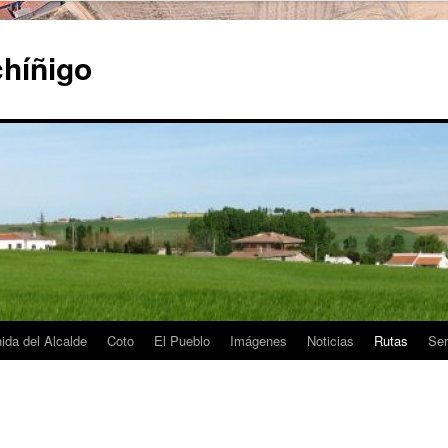
híñigo
ida del Alcalde
Coto
El Pueblo
Imágenes
Noticias
Rutas
Ser