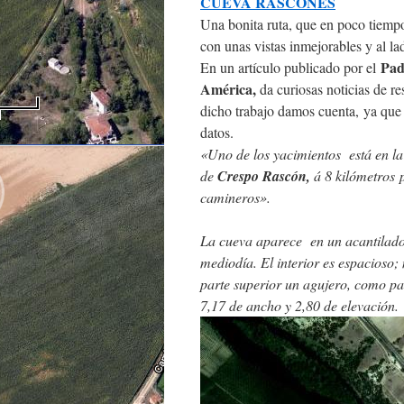
CUEVA RASCONES
Una bonita ruta, que en poco tiempo
con unas vistas inmejorables y al l
Pad
En un artículo publicado por el
América,
da curiosas noticias de r
dicho trabajo damos cuenta, ya que
datos.
«Uno de los yacimientos está en l
de
Crespo Rascón,
á 8 kilómetros 
camineros».
La cueva aparece en un acantilado
mediodía. El interior es espacioso; 
parte superior un agujero, como pa
7,17 de ancho y 2,80 de elevación.