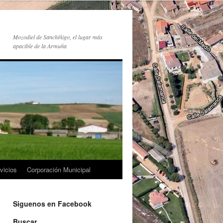
Mozodiel de Sanchíñigo, el lugar más
apacible de la Armuña
vicios
Corporación Municipal
Siguenos en Facebook
Buscar