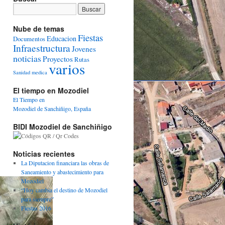
Nube de temas
Fiestas
Educacion
Documentos
Infraestructura
Jovenes
noticias
Proyectos
Rutas
varios
Sanidad medica
El tiempo en Mozodiel
El Tiempo en
Mozodiel de Sanchiñigo, España
BIDI Mozodiel de Sanchiñigo
Noticias recientes
La Diputacion financiara las obras de
Saneamiento y abastecimiento para
Mozodiel
“Hoy cambia el destino de Mozodiel
para siempre”
Fiestas 2016