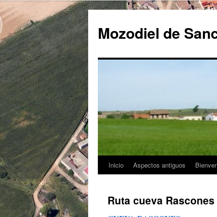
Saltar
al
Mozodiel de Sanc
contenido
Inicio
Aspectos antiguos
Bienven
Ruta cueva Rascones