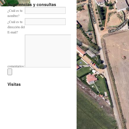
Sugerencias y consultas
¿Cuál es tu
nombre?
¿Cuál es tu
dirección del
E-mail?
comentarios:
Visitas